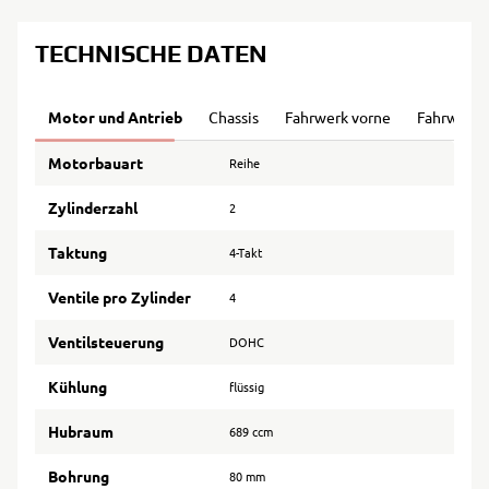
TECHNISCHE DATEN
Motor und Antrieb
Chassis
Fahrwerk vorne
Fahrwerk 
Motorbauart
Reihe
Zylinderzahl
2
Taktung
4-Takt
Ventile pro Zylinder
4
Ventilsteuerung
DOHC
Kühlung
flüssig
Hubraum
689 ccm
Bohrung
80 mm