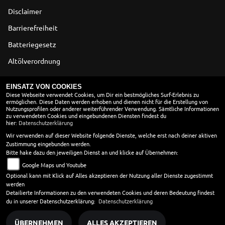
Disclaimer
Barrierefreiheit
Batteriegesetz
Altölverordnung
ÖFFNUNGSZEITEN
EINSATZ VON COOKIES
Diese Webseite verwendet Cookies, um Dir ein bestmögliches Surf-Erlebnis zu
ermöglichen. Diese Daten werden erhoben und dienen nicht für die Erstellung von
SOMMERÖFFNUNGSZEITEN
Nutzungsprofilen oder anderer weiterführender Verwendung. Sämtliche Informationen
zu verwendeten Cookies und eingebundenen Diensten findest du
Montag:
09:00 - 12:30 und 14:00 - 18:00
hier:
Datenschutzerklärung
Dienstag:
09:00 - 12:30 und 14:00 - 18:00
Wir verwenden auf dieser Website folgende Dienste, welche erst nach deiner aktiven
Zustimmung eingebunden werden.
Mittwoch:
09:00 - 12:30 und 14:00 - 18:00
Bitte hake dazu den jeweiligen Dienst an und klicke auf Übernehmen:
Donnerstag:
09:00 - 12:30 und 14:00 - 18:00
Google Maps und Youtube
Freitag:
09:00 - 12:30 und 14:00 - 18:00
Optional kann mit Klick auf Alles akzeptieren der Nutzung aller Dienste zugestimmt
Samstag:
09:00 - 13:00
werden
Sonntag:
geschlossen
Detailierte Informationen zu den verwendeten Cookies und deren Bedeutung findest
du in unserer Datenschutzerklärung:
Datenschutzerklärung
ÜBERNEHMEN
ALLES AKZEPTIEREN