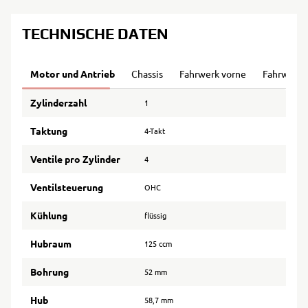
TECHNISCHE DATEN
Motor und Antrieb
Chassis
Fahrwerk vorne
Fahrwerk 
Zylinderzahl
1
Taktung
4-Takt
Ventile pro Zylinder
4
Ventilsteuerung
OHC
Kühlung
flüssig
Hubraum
125 ccm
Bohrung
52 mm
Hub
58,7 mm